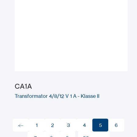
CA1A
Transformator 4/8/12 V 1 A - Klasse II
1
2
3
4
5
6