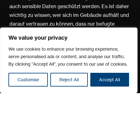
auch sensible Daten geschützt werden. Es ist daher
wichtig zu wissen, wer sich im Gebäude aufhält und
darauf vertrauen zu können, dass nur befugte
Personen Zugang zu speziellen Bereichen haben.
We value your privacy
Dies ist oft von essenzieller Bedeutung. Wie können
We use cookies to enhance your browsing experience,
Zugänge zu Büros für Mitarbeiter und Besucher
serve personalised ads or content, and analyse our traffic.
effizient und flexibel gestaltet werden und
By clicking "Accept All", you consent to our use of cookies.
gleichzeitig die geforderte Sicherheit gewährleistet
werden ?
Customise
Reject All
Accept All
Die Zugangskontrolle zu Büros und Geschäftsräumen hatte
schon immer Priorität und war gleichzeitig Herausforderung.
Der Schutz von Vermögenswerten, Daten und Menschen ist
für das Wachstum eines Unternehmens und das Vertrauen