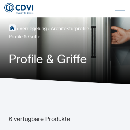
›
Verriegelung
›
Architekturprofile
›
Profile & Griffe
Profile & Griffe
6
verfügbare Produkte