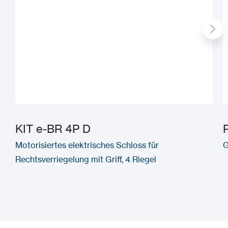
KIT e-BR 4P D
Motorisiertes elektrisches Schloss für
G
Rechtsverriegelung mit Griff, 4 Riegel