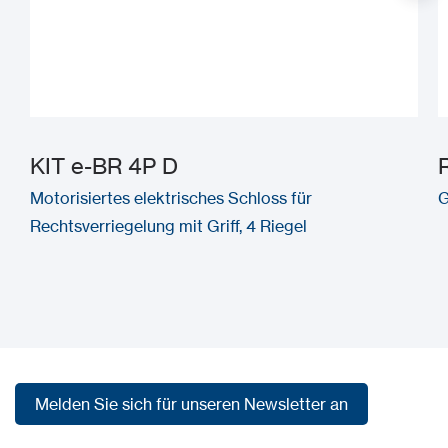
KIT e-BR 4P D
Motorisiertes elektrisches Schloss für
G
Rechtsverriegelung mit Griff, 4 Riegel
Melden Sie sich für unseren Newsletter an
Melden Sie sich für unseren Newsletter an