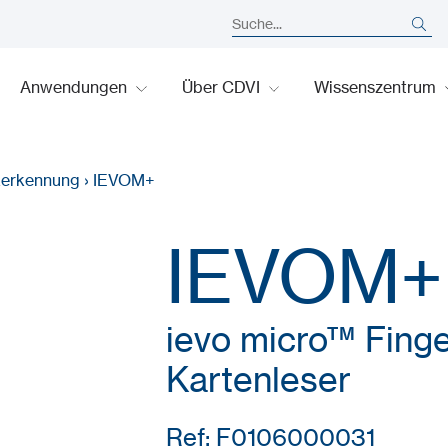
Anwendungen
Über CDVI
Wissenszentrum
kerkennung
›
IEVOM+
IEVOM+
ievo micro™ Fing
Kartenleser
Ref: F0106000031