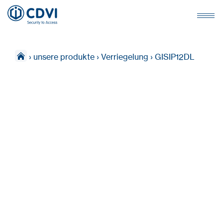
›
unsere produkte
›
Verriegelung
›
GISIP12DL