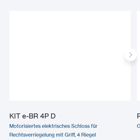
KIT e-BR 4P D
Motorisiertes elektrisches Schloss für
G
Rechtsverriegelung mit Griff, 4 Riegel