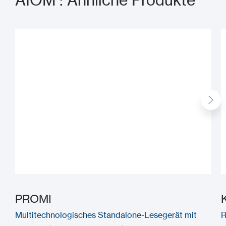
AIOM : Ähnliche Produkte
PROMI
Multitechnologisches Standalone-Lesegerät mit
R