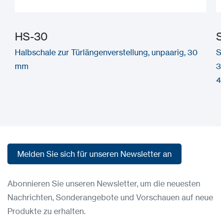
HS-30
Halbschale zur Türlängenverstellung, unpaarig, 30
S
mm
3
4
Melden Sie sich für unseren Newsletter an
Melden Sie sich für unseren Newsletter an
Abonnieren Sie unseren Newsletter, um die neuesten
Nachrichten, Sonderangebote und Vorschauen auf neue
Produkte zu erhalten.