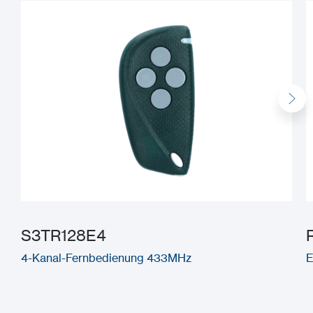
S3TR128E4
4-Kanal-Fernbedienung 433MHz
E