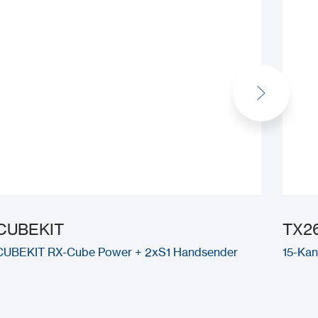
CUBEKIT
TX2
CUBEKIT RX-Cube Power + 2xS1 Handsender
15-Ka