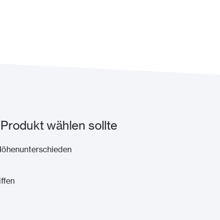
Produkt wählen sollte
gleich von Höhenunterschieden
n Blenden & Griffen
ar