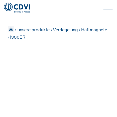
›
unsere produkte
›
Verriegelung
›
Haftmagnete
›
I300ER